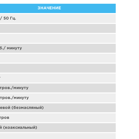
ЗНАЧЕНИЕ
/ 50 Гц.
б./ минуту
т
тров./минуту
итров./минуту
евой (безмасляный)
тров
й (коаксиальный)