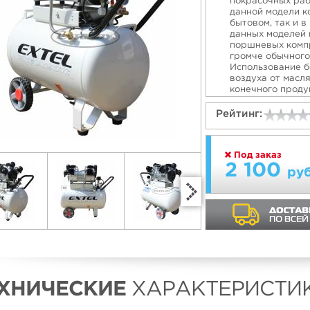
покрасочных раб
данной модели к
бытовом, так и 
данных моделей 
поршневых компр
громче обычного
Использование б
воздуха от масл
конечного продук
масла и фильтра
Рейтинг:
Под заказ
2 100
руб
ХНИЧЕСКИЕ
ХАРАКТЕРИСТИК