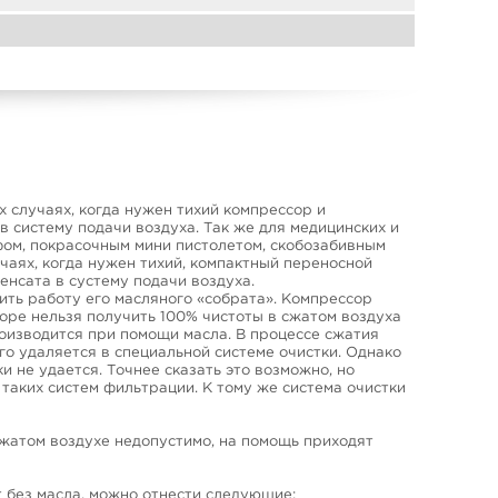
 случаях, когда нужен тихий компрессор и
 систему подачи воздуха. Так же для медицинских и
фом, покрасочным мини пистолетом, скобозабивным
чаях, когда нужен тихий, компактный переносной
нсата в сустему подачи воздуха.
ть работу его масляного «собрата». Компрессор
оре нельзя получить 100% чистоты в сжатом воздуха
роизводится при помощи масла. В процессе сжатия
го удаляется в специальной системе очистки. Однако
и не удается. Точнее сказать это возможно, но
таких систем фильтрации. К тому же система очистки
сжатом воздухе недопустимо, на помощь приходят
 без масла, можно отнести следующие: