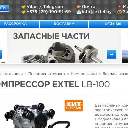
Viber / Telegram
Почта
Ми
ЙТИ
+375 (29) 190-91-69
info@extel.by
За
РАССРОЧКА
ДОСТАВКА
ОТЗЫВЫ
ЗАПАСНЫЕ ЧАСТИ
⮕
ая страница
»
Пневмоинструмент
»
Компрессоры
»
Безмасляные
МПРЕССОР EXTEL
LB-100
Безмасляный ко
электрической с
воздухом, котор
Предназначен дл
пневмоинструмен