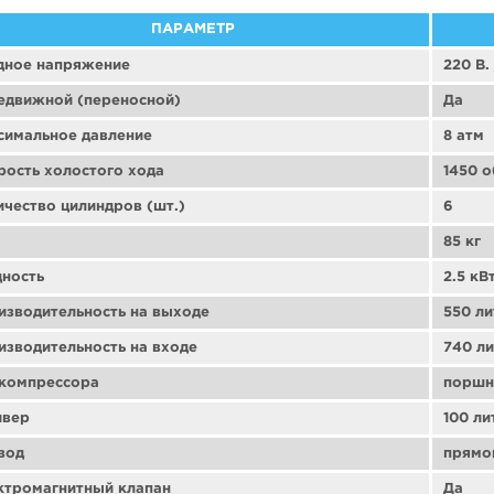
ПАРАМЕТР
дное напряжение
220 В. 
едвижной (переносной)
Да
симальное давление
8 атм
рость холостого хода
1450 о
ичество цилиндров (шт.)
6
85 кг
ность
2.5 кВ
изводительность на выходе
550 ли
изводительность на входе
740 л
 компрессора
поршн
ивер
100 ли
вод
прямо
ктромагнитный клапан
Да