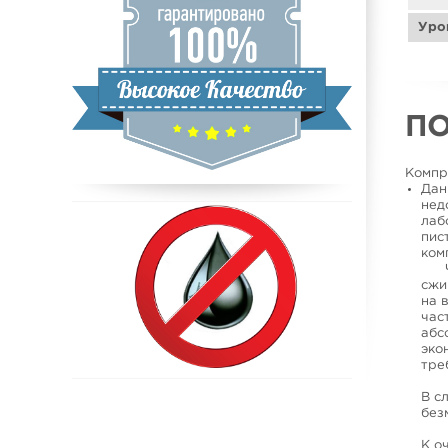
Уро
П
Компр
Дан
нед
лаб
пис
ком
Что
сжи
на 
час
абс
эко
тре
В с
без
К о