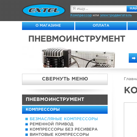
НА
Компрессор
или
электродвигатель
О МАГАЗИНЕ
ОПЛАТА
ПНЕВМОИНСТРУМЕНТ
⮕
CВЕРНУТЬ МЕНЮ
Главн
КО
ПНЕВМОИНСТРУМЕНТ
КОМПРЕССОРЫ
БЕЗМАСЛЯНЫЕ КОМПРЕССОРЫ
РЕМЕННОЙ ПРИВОД
КОМПРЕССОРЫ БЕЗ РЕСИВЕРА
ВИНТОВЫЕ КОМПРЕССОРЫ