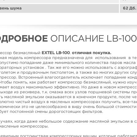
вень шума
62 Дб.
ОДРОБНОЕ
ОПИСАНИЕ LB-100
ессор безмасляный
EXTEL LB-100
.
отличная покупка.
ная модель компрессора предназначена для использования в тех
опустимо попадание даже минимального количества паров масла в
ораторных установок . Так же его можно использовать с аэрогра
толетом и продувочным пистолетом, а также во многих других слу
прессор. Встроенный влагоотделитель исключает попадание конде
бы понять, как работает компрессор безмасляный, нужно изучи
мает воздух максимально эффективно. Но даже в новом компресс
выходе из ресивера, т.к. смазка всех узлов поршневой системы п
ть масляной эмульсии оказывается в конечном продукте, после че
олютно чистый воздух в масленых компрессорах получить, все-так
номически это не целесообразно в виду очень большой стоимости 
бует постоянной смены дорогостоящих фильтров.
лучаях, когда даже небольшое содержание масляной эмульсии в 
масленые компрессоры.
чевидным достоинствам компрессорных машин, которые работают