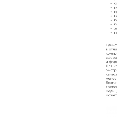
с
п
п
н
б
г
э
н
Единс
в отл
компр
сфера
и фар
Для к
быстр
качес
менее
Безма
требо
медиц
может