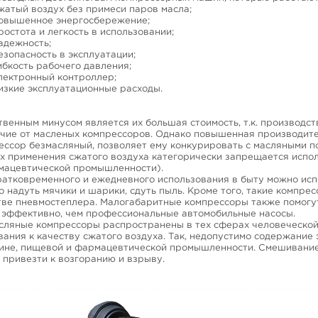
жатый воздух без примеси паров масла;
овышенное энергосбережение;
ростота и легкость в использовании;
адежность;
езопасность в эксплуатации;
ибкость рабочего давления;
лектронный контроллер;
изкие эксплуатационные расходы.
твенным минусом является их большая стоимость, т.к. производст
ичие от масленых компрессоров. Однако повышенная производите
ессор безмасляный, позволяет ему конкурировать с масляными п
х применения сжатого воздуха категорически запрещается испо
мацевтической промышленности).
ратковременного и ежедневного использования в быту можно исп
о надуть мячики и шарики, сдуть пыль. Кроме того, такие компре
тве пневмостеплера. Малогабаритные компрессоры также помогут
 эффективно, чем профессиональные автомобильные насосы.
сляные компрессоры распространены в тех сферах человеческой
вания к качеству сжатого воздуха. Так, недопустимо содержание 
ине, пищевой и фармацевтической промышленности. Смешивание
 привезти к возгоранию и взрыву.