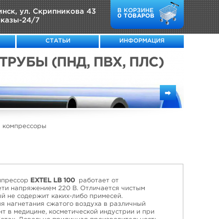
В КОРЗИНЕ
нск, ул. Скрипникова 43
0 ТОВАРОВ
казы-24/7
СТАТЬИ
ИНФОРМАЦИЯ
ТРУБЫ (ПНД, ПВХ, ПЛС)
⮕
 компрессоры
мпрессор
EXTEL LB 100
работает от
ети напряжением 220 В. Отличается чистым
ый не содержит каких-либо примесей.
я нагнетания сжатого воздуха в различный
т в медицине, косметической индустрии и при