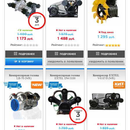
ПОДРОБНЕЕ
ПОДРОБНЕЕ
В КОРЗИНУ
В КОРЗИНУ
Компрессорная голова
Компрессорная голова
EXTEL V-0.6
EXTEL V-0.67
ТОЛЬКО
ТОЛЬКО
3
3
ДНЯ
ДНЯ
В наличии
В наличии
660
750
руб.
руб.
560
600