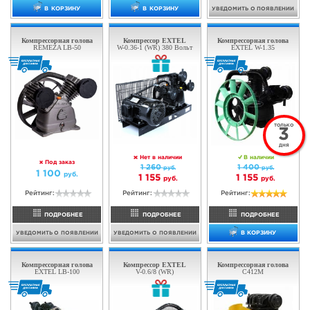
УВЕДОМИТЬ О ПОЯВЛЕНИИ
В КОРЗИНУ
Компрессорная голова
Компрессорная голова
EXTEL W-0.36
EXTEL V-0.48
ТОЛЬКО
3
ДНЯ
В наличии
В наличии
570
580
руб.
руб.
440
485
руб.
руб.
Рейтинг:
Рейтинг: