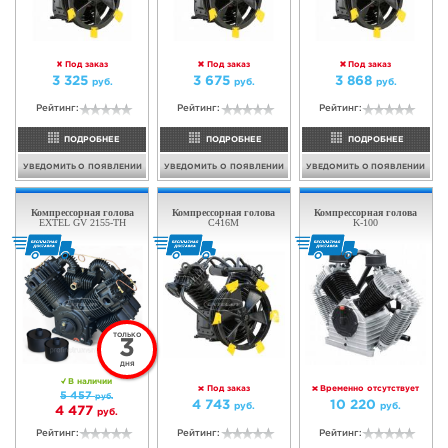
3
3
ДНЯ
ДНЯ
В наличии
В наличии
880
820
руб.
руб.
760
780
руб.
руб.
Рейтинг:
Рейтинг:
ПОДРОБНЕЕ
ПОДРОБНЕЕ
В КОРЗИНУ
В КОРЗИНУ
Компрессор
Компрессорная голова
EXTEL W-0.36 (WR)
EXTEL VA-100