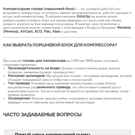
— это основной рабочий узел
Компрессорная голова (поршневой блок)
воздушного компрессора, от которого зависит производительность, рабочее давление и
ресурс всей пневмосистемы. В интернет-магазине
вы можете купить
Extel.by
компрессорные головки в сборе для замены вышедших из строя узлов или сборки
мощного агрегата на базе имеющегося ресивера. В наличии одноступенчатые и
двухступенчатые модели, совместимые с популярными в Беларуси брендами:
Remeza
и другими.
(Ремеза), AirCast, ECO, Fiac, Abac
КАК ВЫБРАТЬ ПОРШНЕВОЙ БЛОК ДЛЯ КОМПРЕССОРА?
Нет в наличии
Под заказ
При покупке
на 220В или 380В важно учитывать
головы для компрессора
1 260
руб.
следующие параметры:
1 100
Должна соответствовать вашим задачам
руб.
Производительность на входе:
1 155
руб.
(покраска, пневмоинструмент, производство).
Мы предлагаем головы с чугунными цилиндрами, которые
Материал цилиндров:
обладают повышенной износостойкостью и теплоотдачей.
Рейтинг:
Рейтинг:
Основные представленные компрессорные головы (блоки)
Тип привода:
предназначены для
, что обеспечивает плавный пуск и
ременного привода
ремонтопригодность. Так же в наличии большой ассортимент без масляных голов с
прямым приводом.
ПОДРОБНЕЕ
ПОДРОБНЕЕ
Наличие широких ребер охлаждения и маховика-вентилятора
Охлаждение:
защищает узел от перегрева при интенсивной эксплуатации.
УВЕДОМИТЬ О ПОЯВЛЕНИИ
УВЕДОМИТЬ О ПОЯВЛЕНИИ
ЧАСТО ЗАДАВАЕМЫЕ ВОПРОСЫ
Компрессорная голова
Компрессор EXTEL
EXTEL LB-100
V-0.6/8 (WR)
Первый запуск компрессорной головы