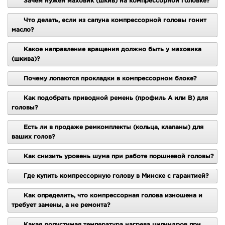
Зачем нужен маховик (шкив) на компрессорной головке?
Компрессорная голова
Компрессорная голова
Что делать, если из сапуна компрессорной головы гонит
LB-70 (WR)
EXTEL DW-3100
масло?
Какое направление вращения должно быть у маховика
(шкива)?
Почему лопаются прокладки в компрессорном блоке?
Как подобрать приводной ремень (профиль А или B) для
головы?
ТОЛЬКО
3
Есть ли в продаже ремкомплекты (кольца, клапаны) для
ваших голов?
ДНЯ
Нет в наличии
Как снизить уровень шума при работе поршневой головы?
Нет в наличии
1 750
руб.
1 330
руб.
1 400
Где купить компрессорную голову в Минске с гарантией?
руб.
Рейтинг:
Рейтинг:
Как определить, что компрессорная голова изношена и
требует замены, а не ремонта?
ПОДРОБНЕЕ
ПОДРОБНЕЕ
Какая допустимая температура нагрева цилиндров при