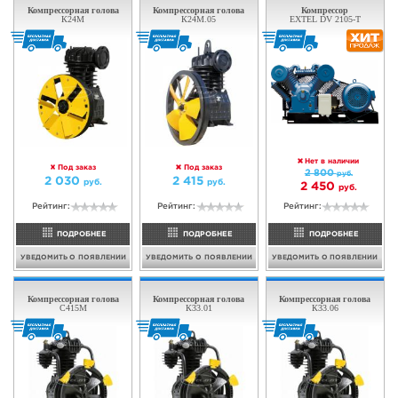
В наличии
В наличии
790
руб.
665
руб.
690
руб.
Рейтинг:
Рейтинг:
ПОДРОБНЕЕ
ПОДРОБНЕЕ
В КОРЗИНУ
В КОРЗИНУ
Компрессор EXTEL
Компрессорная голова
Z-2070 (WR)
EXTEL Z-2090
ТОЛЬКО
ТОЛЬКО