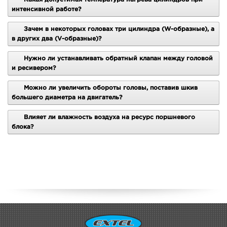
интенсивной работе?
УВЕДОМИТЬ О ПОЯВЛЕНИИ
УВЕДОМИТЬ О ПОЯВЛЕНИИ
Зачем в некоторых головах три цилиндра (W-образные), а
в других два (V-образные)?
Компрессорная голова
Компрессор
REMEZA LB-75
EXTEL V-0.9 (WR)
Нужно ли устанавливать обратный клапан между головой
и ресивером?
Можно ли увеличить обороты головы, поставив шкив
большего диаметра на двигатель?
Влияет ли влажность воздуха на ресурс поршневого
блока?
Под заказ
Нет в наличии
1 560
1 575
руб.
руб.
Рейтинг:
Рейтинг: