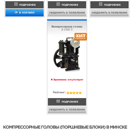
ТОЛЬКО
3
ДНЯ
В наличии
В наличии
1 225
1 050
руб.
руб.
945
980
руб.
руб.
Рейтинг:
Рейтинг:
ПОДРОБНЕЕ
ПОДРОБНЕЕ
В КОРЗИНУ
В КОРЗИНУ
Компрессорная голова
Компрессор EXTEL
REMEZA LB-50
W-0.36-1 (WR) 380 Вольт
КОМПРЕССОРНЫЕ ГОЛОВЫ (ПОРШНЕВЫЕ БЛОКИ) В МИНСКЕ