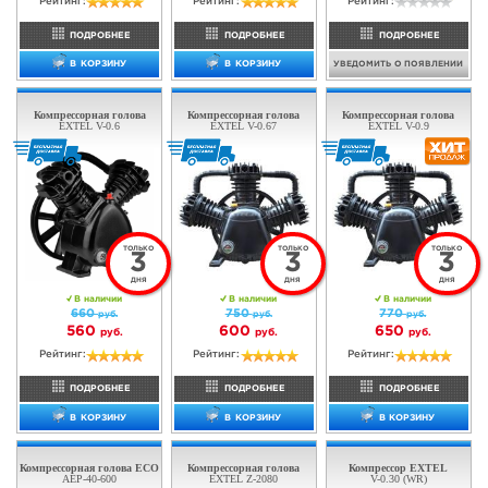
ТОЛЬКО
3
ДНЯ
В наличии
Нет в наличии
365
руб.
368
руб.
320
руб.
Рейтинг:
Рейтинг:
ПОДРОБНЕЕ
ПОДРОБНЕЕ
УВЕДОМИТЬ О ПОЯВЛЕНИИ
В КОРЗИНУ
Компрессорная голова
Компрессорная голова
LB-1300 (WR)
EXTEL Z-2070