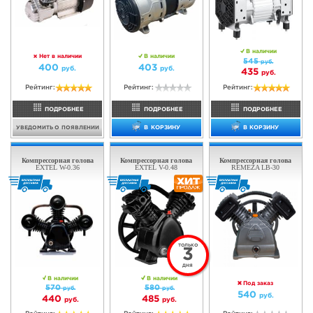
ТОЛЬКО
3
ДНЯ
В наличии
Под заказ
330
руб.
291
руб.
280
руб.
Рейтинг:
Рейтинг:
ПОДРОБНЕЕ
ПОДРОБНЕЕ
В КОРЗИНУ
УВЕДОМИТЬ О ПОЯВЛЕНИИ
Компрессор EXTEL
Компрессорная голова
JB-CEBM (WR)
EXTEL Z-2065