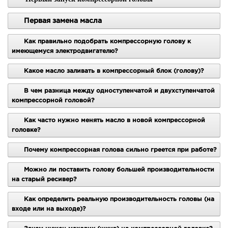
Первая замена масла
Как правильно подобрать компрессорную голову к
имеющемуся электродвигателю?
Какое масло заливать в компрессорный блок (голову)?
ТОЛЬКО
В чем разница между одноступенчатой и двухступенчатой
3
компрессорной головой?
ДНЯ
Как часто нужно менять масло в новой компрессорной
В наличии
Нет в наличии
головке?
1 400
1 575
руб.
руб.
1 173
1 488
руб.
руб.
Почему компрессорная голова сильно греется при работе?
Рейтинг:
Рейтинг:
Можно ли поставить голову большей производительности
на старый ресивер?
ПОДРОБНЕЕ
ПОДРОБНЕЕ
Как определить реальную производительность головы (на
входе или на выходе)?
В КОРЗИНУ
УВЕДОМИТЬ О ПОЯВЛЕНИИ