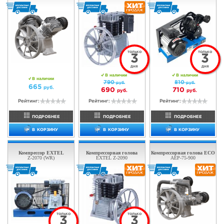
ТОЛЬКО
3
ДНЯ
В наличии
В наличии
420
руб.
350
руб.
355
руб.
Рейтинг:
Рейтинг:
ПОДРОБНЕЕ
ПОДРОБНЕЕ
В КОРЗИНУ
В КОРЗИНУ